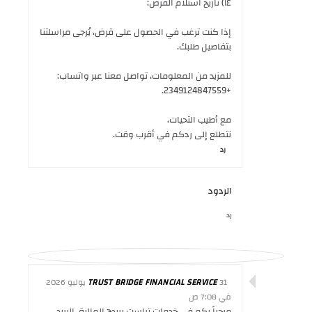
١٤) تاريخ استلام القرض:
إذا كنت ترغب في الحصول على قرض، يُرجى مراسلتنا
بتفاصيل طلبك.
للمزيد من المعلومات، تواصل معنا عبر واتساب:
+2349124847559.
مع أطيب التحيات،
نتطلع إلى ردكم في أقرب وقت.
رد
الردود
رد
TRUST BRIDGE FINANCIAL SERVICE
31 يوليو 2026
في 7:08 ص
مرحباً بكم في خدمات تراست بريدج المالية. البريد