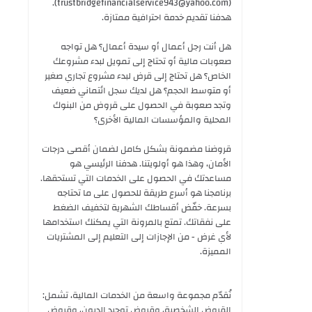
(trustbridgefinancialservice943@yahoo.com).
هدفنا تقديم خدمة احترافية ممتازة.
هل أنت رجل أعمال أو سيدة أعمال؟ هل تواجه
صعوبات مالية أو تحتاج إلى تمويل لبدء مشروعك
الخاص؟ هل تحتاج إلى قرض لبدء مشروع تجاري صغير
أو متوسط ​​الحجم؟ هل لديك سجل ائتماني ضعيف
وتجد صعوبة في الحصول على قروض من البنوك
المحلية والمؤسسات المالية الأخرى؟
قروضنا مضمونة بشكل كامل لضمان أقصى درجات
الأمان، وهذا هو أولويتنا. هدفنا الرئيسي هو
مساعدتك في الحصول على الخدمات التي تستحقها.
برنامجنا هو أسرع طريقة للحصول على ما تحتاجه
بسرعة. خفّض أقساطك الشهرية لتخفيف الضغط
على نفقاتك. تمتع بالمرونة التي يمكنك استخدامها
لأي غرض - من الإجازات إلى التعليم إلى المشتريات
المميزة.
نُقدّم مجموعة واسعة من الخدمات المالية، تشمل:
القروض الشخصية، وقروض توحيد الديون، وقروض