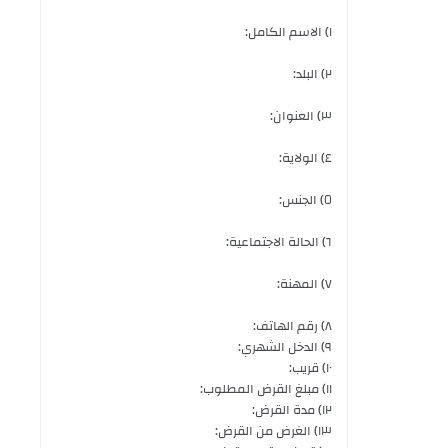
١) الاسم الكامل:
٢) البلد:
٣) العنوان:
٤) الولاية:
٥) الجنس:
٦) الحالة الاجتماعية:
٧) المهنة:
٨) رقم الهاتف:
٩) الدخل الشهري:
١٠) قريب:
١١) مبلغ القرض المطلوب:
١٢) مدة القرض:
١٣) الغرض من القرض: