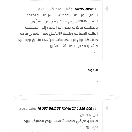
23 نوفمبر 2021 في 8:12 م
UNKNOWN
انا على أول كفيل عقد اهلي شركات نفاذعقد
العمل ١/١١/٢٠١٨ رغم اخذت رفض من الشؤون
وتظلمت مركزيه رفض، ثم اللجوء إلى المحكمه
الكليه العماليه بجلسة ٧/١٢ هل يجوز التحويل ماده
١٨ شركه اول مره بعد مضى من هذا التاريخ ارجو الرد
وشكرا معالي المستشار الكبير
رد
الردود
رد
TRUST BRIDGE FINANCIAL SERVICE
31 يوليو 2026
في 7:07 ص
مرحباً بكم في خدمات تراست بريدج المالية. البريد
الإلكتروني: