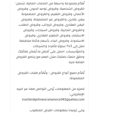
نُقدّم مجموعة واسعة من الخدمات المالية، تشمل:
القروض الشخصية، وقروض توحيد الديون، وقروض
الأعمال، وقروض التعليم، والقروض المضمونة
برهن عقاري، والقروض غير المضمونة، وقروض
الرهن العقاري، وقروض الرواتب، وقروض الطلاب،
والقروض التجارية، وقروض السيارات، وقروض
الاستثمار، وقروض التطوير العقاري، وقروض
الاستحواذ، وقروض البناء، بأسعار فائدة منخفضة
تصل إلى 3% سنويًا للأفراد والشركات
والمؤسسات. احصل على أفضل ما يُمكن لعائلتك
وحقق حلمك بامتلاك منزل العمر مع برنامج القروض
العامة لدينا.
نُقدّم جميع أنواع القروض - ونُقدّم طلبات القروض
المضمونة.
للمزيد من المعلومات، يُرجى التواصل معنا عبر البريد
الإلكتروني:
trustbridgefinancialservice943@yahoo.com
يرجى تزويدنا بمعلومات القرض المطلوب.