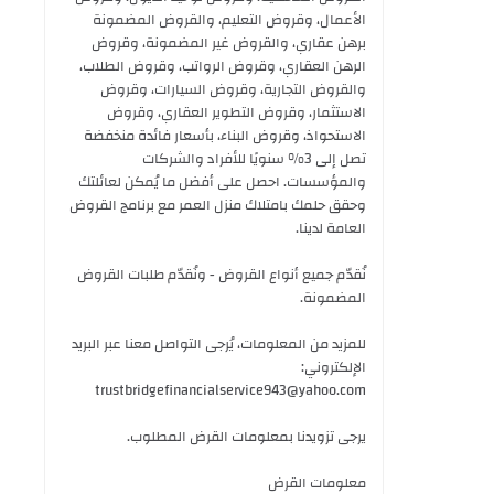
الأعمال، وقروض التعليم، والقروض المضمونة
برهن عقاري، والقروض غير المضمونة، وقروض
الرهن العقاري، وقروض الرواتب، وقروض الطلاب،
والقروض التجارية، وقروض السيارات، وقروض
الاستثمار، وقروض التطوير العقاري، وقروض
الاستحواذ، وقروض البناء، بأسعار فائدة منخفضة
تصل إلى 3% سنويًا للأفراد والشركات
والمؤسسات. احصل على أفضل ما يُمكن لعائلتك
وحقق حلمك بامتلاك منزل العمر مع برنامج القروض
العامة لدينا.
نُقدّم جميع أنواع القروض - ونُقدّم طلبات القروض
المضمونة.
للمزيد من المعلومات، يُرجى التواصل معنا عبر البريد
الإلكتروني:
trustbridgefinancialservice943@yahoo.com
يرجى تزويدنا بمعلومات القرض المطلوب.
معلومات القرض