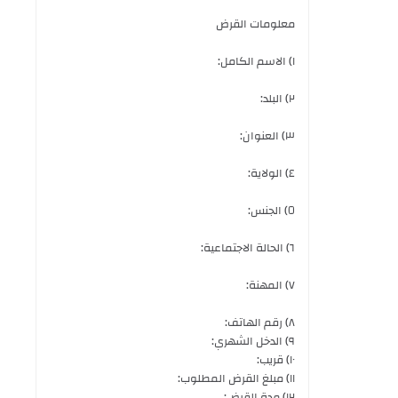
معلومات القرض
١) الاسم الكامل:
٢) البلد:
٣) العنوان:
٤) الولاية:
٥) الجنس:
٦) الحالة الاجتماعية:
٧) المهنة:
٨) رقم الهاتف:
٩) الدخل الشهري:
١٠) قريب:
١١) مبلغ القرض المطلوب:
١٢) مدة القرض: