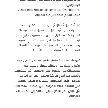
الإلكتروني:
(trustbridgefinancialservice943@yahoo.com).
هدفنا تقديم خدمة احترافية ممتازة.
هل أنت رجل أعمال أو سيدة أعمال؟ هل تواجه
صعوبات مالية أو تحتاج إلى تمويل لبدء مشروعك
الخاص؟ هل تحتاج إلى قرض لبدء مشروع تجاري صغير
أو متوسط ​​الحجم؟ هل لديك سجل ائتماني ضعيف
وتجد صعوبة في الحصول على قروض من البنوك
المحلية والمؤسسات المالية الأخرى؟
قروضنا مضمونة بشكل كامل لضمان أقصى درجات
الأمان، وهذا هو أولويتنا. هدفنا الرئيسي هو
مساعدتك في الحصول على الخدمات التي تستحقها.
برنامجنا هو أسرع طريقة للحصول على ما تحتاجه
بسرعة. خفّض أقساطك الشهرية لتخفيف الضغط
على نفقاتك. تمتع بالمرونة التي يمكنك استخدامها
لأي غرض - من الإجازات إلى التعليم إلى المشتريات
المميزة.