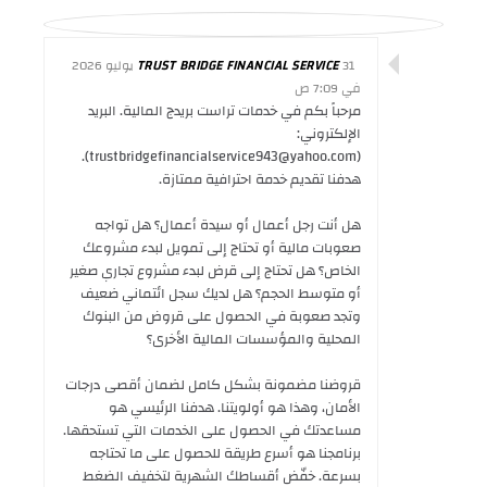
TRUST BRIDGE FINANCIAL SERVICE
31 يوليو 2026
في 7:09 ص
مرحباً بكم في خدمات تراست بريدج المالية. البريد
الإلكتروني:
(trustbridgefinancialservice943@yahoo.com).
هدفنا تقديم خدمة احترافية ممتازة.
هل أنت رجل أعمال أو سيدة أعمال؟ هل تواجه
صعوبات مالية أو تحتاج إلى تمويل لبدء مشروعك
الخاص؟ هل تحتاج إلى قرض لبدء مشروع تجاري صغير
أو متوسط ​​الحجم؟ هل لديك سجل ائتماني ضعيف
وتجد صعوبة في الحصول على قروض من البنوك
المحلية والمؤسسات المالية الأخرى؟
قروضنا مضمونة بشكل كامل لضمان أقصى درجات
الأمان، وهذا هو أولويتنا. هدفنا الرئيسي هو
مساعدتك في الحصول على الخدمات التي تستحقها.
برنامجنا هو أسرع طريقة للحصول على ما تحتاجه
بسرعة. خفّض أقساطك الشهرية لتخفيف الضغط