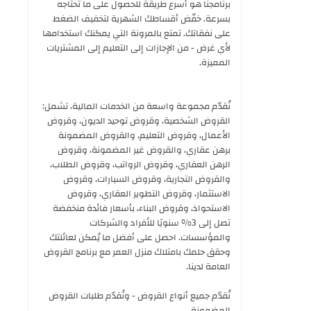
برنامجنا هو أسرع طريقة للحصول على ما تحتاجه
بسرعة. خفّض أقساطك الشهرية لتخفيف الضغط
على نفقاتك. تمتع بالمرونة التي يمكنك استخدامها
لأي غرض - من الإجازات إلى التعليم إلى المشتريات
المميزة.
نُقدّم مجموعة واسعة من الخدمات المالية، تشمل:
القروض الشخصية، وقروض توحيد الديون، وقروض
الأعمال، وقروض التعليم، والقروض المضمونة
برهن عقاري، والقروض غير المضمونة، وقروض
الرهن العقاري، وقروض الرواتب، وقروض الطلاب،
والقروض التجارية، وقروض السيارات، وقروض
الاستثمار، وقروض التطوير العقاري، وقروض
الاستحواذ، وقروض البناء، بأسعار فائدة منخفضة
تصل إلى 3% سنويًا للأفراد والشركات
والمؤسسات. احصل على أفضل ما يُمكن لعائلتك
وحقق حلمك بامتلاك منزل العمر مع برنامج القروض
العامة لدينا.
نُقدّم جميع أنواع القروض - ونُقدّم طلبات القروض
المضمونة.