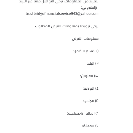
للمزيد من المعلومات، يُرجى التواصل معنا عبر البريد
الإلكتروني:
trustbridgefinancialservice943@yahoo.com
يرجى تزويدنا بمعلومات القرض المطلوب.
معلومات القرض
١) الاسم الكامل:
٢) البلد:
٣) العنوان:
٤) الولاية:
٥) الجنس:
٦) الحالة الاجتماعية:
٧) المهنة: