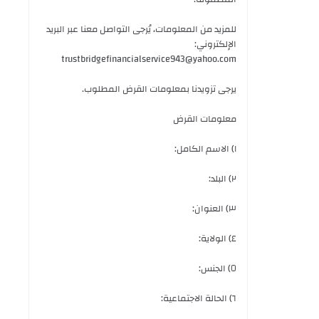
للمزيد من المعلومات، يُرجى التواصل معنا عبر البريد
الإلكتروني:
trustbridgefinancialservice943@yahoo.com
يرجى تزويدنا بمعلومات القرض المطلوب.
معلومات القرض
١) الاسم الكامل:
٢) البلد:
٣) العنوان:
٤) الولاية:
٥) الجنس:
٦) الحالة الاجتماعية: