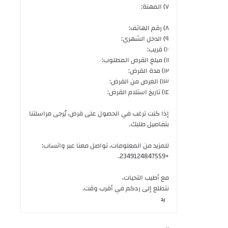
٧) المهنة:
٨) رقم الهاتف:
٩) الدخل الشهري:
١٠) قريب:
١١) مبلغ القرض المطلوب:
١٢) مدة القرض:
١٣) الغرض من القرض:
١٤) تاريخ استلام القرض:
إذا كنت ترغب في الحصول على قرض، يُرجى مراسلتنا
بتفاصيل طلبك.
للمزيد من المعلومات، تواصل معنا عبر واتساب:
+2349124847559.
مع أطيب التحيات،
نتطلع إلى ردكم في أقرب وقت.
رد