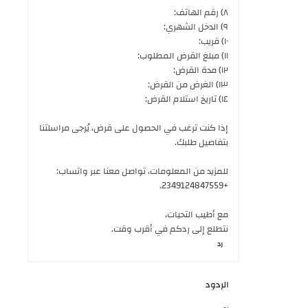
٨) رقم الهاتف:
٩) الدخل الشهري:
١٠) قريب:
١١) مبلغ القرض المطلوب:
١٢) مدة القرض:
١٣) الغرض من القرض:
١٤) تاريخ استلام القرض:
إذا كنت ترغب في الحصول على قرض، يُرجى مراسلتنا
بتفاصيل طلبك.
للمزيد من المعلومات، تواصل معنا عبر واتساب:
+2349124847559.
مع أطيب التحيات،
نتطلع إلى ردكم في أقرب وقت.
رد
الردود