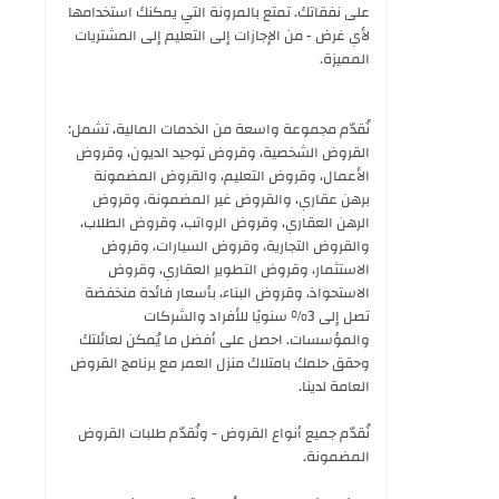
على نفقاتك. تمتع بالمرونة التي يمكنك استخدامها
لأي غرض - من الإجازات إلى التعليم إلى المشتريات
المميزة.
نُقدّم مجموعة واسعة من الخدمات المالية، تشمل:
القروض الشخصية، وقروض توحيد الديون، وقروض
الأعمال، وقروض التعليم، والقروض المضمونة
برهن عقاري، والقروض غير المضمونة، وقروض
الرهن العقاري، وقروض الرواتب، وقروض الطلاب،
والقروض التجارية، وقروض السيارات، وقروض
الاستثمار، وقروض التطوير العقاري، وقروض
الاستحواذ، وقروض البناء، بأسعار فائدة منخفضة
تصل إلى 3% سنويًا للأفراد والشركات
والمؤسسات. احصل على أفضل ما يُمكن لعائلتك
وحقق حلمك بامتلاك منزل العمر مع برنامج القروض
العامة لدينا.
نُقدّم جميع أنواع القروض - ونُقدّم طلبات القروض
المضمونة.