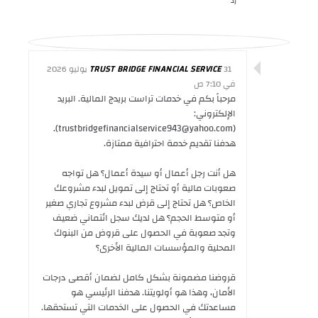
رد
TRUST BRIDGE FINANCIAL SERVICE
31 يوليو 2026
في 7:10 ص
مرحباً بكم في خدمات تراست بريدج المالية. البريد
الإلكتروني:
(trustbridgefinancialservice943@yahoo.com).
هدفنا تقديم خدمة احترافية ممتازة.
هل أنت رجل أعمال أو سيدة أعمال؟ هل تواجه
صعوبات مالية أو تحتاج إلى تمويل لبدء مشروعك
الخاص؟ هل تحتاج إلى قرض لبدء مشروع تجاري صغير
أو متوسط ​​الحجم؟ هل لديك سجل ائتماني ضعيف
وتجد صعوبة في الحصول على قروض من البنوك
المحلية والمؤسسات المالية الأخرى؟
قروضنا مضمونة بشكل كامل لضمان أقصى درجات
الأمان، وهذا هو أولويتنا. هدفنا الرئيسي هو
مساعدتك في الحصول على الخدمات التي تستحقها.